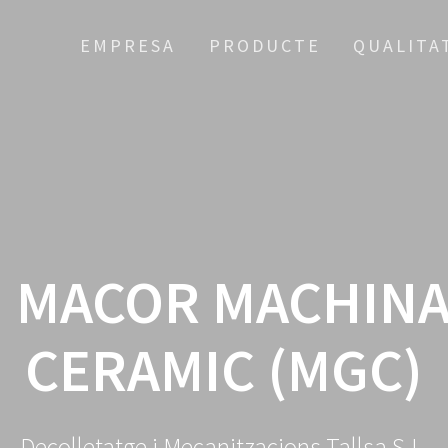
EMPRESA
PRODUCTE
QUALITA
: MACOR MACHINA
CERAMIC (MGC)
Decolletatge i Mecanitzacions Tallsa S.L.